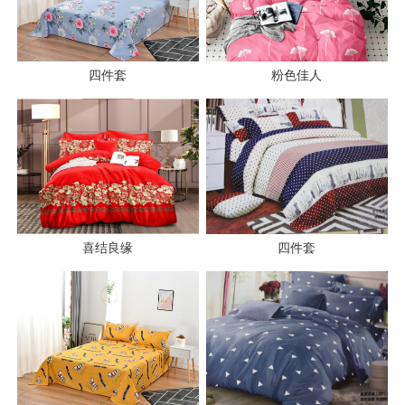
四件套
粉色佳人
喜结良缘
四件套