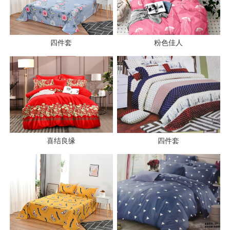
四件套
粉色佳人
喜结良缘
四件套