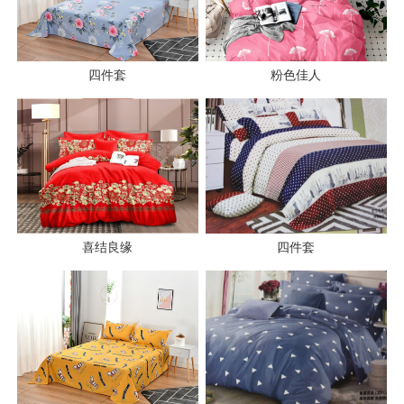
四件套
粉色佳人
喜结良缘
四件套